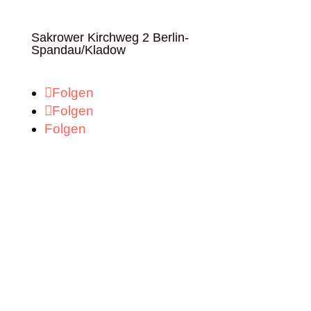
Sakrower Kirchweg 2 Berlin-
Spandau/Kladow
Folgen
Folgen
Folgen
Praxis
Bei uns arbeiten
Termin vereinbaren
Impressum
Datenschutzerklärung
Hallo KI