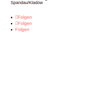
Spandau/Kladow
Folgen
Folgen
Folgen
Praxis
Bei uns arbeiten
Termin vereinbaren
Impressum
Datenschutzerklärung
Hallo KI