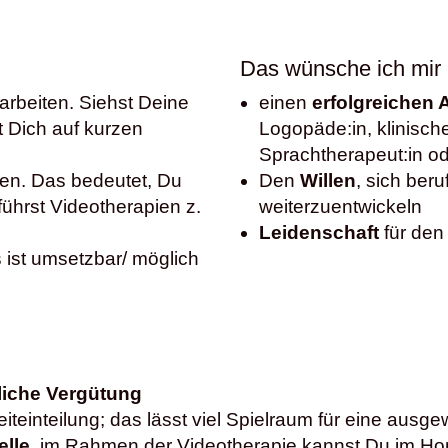
Das wünsche ich mir
arbeiten. Siehst Deine
einen
erfolgreichen
t Dich auf kurzen
Logopäde:in, klinisch
Sprachtherapeut:in o
ten. Das bedeutet, Du
Den
Willen
, sich beru
 führst Videotherapien z.
weiterzuentwickeln
Leidenschaft
für den
 ist umsetzbar/ möglich
liche Vergütung
Zeiteinteilung; das lässt viel Spielraum für eine au
elle
, im Rahmen der Videotherapie kannst Du im Ho