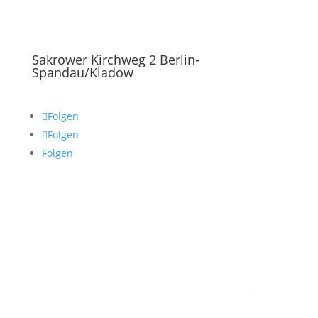
Sakrower Kirchweg 2 Berlin-
Spandau/Kladow
Folgen
Folgen
Folgen
Praxis
Bei uns arbeiten
Termin vereinbaren
Impressum
Datenschutzerklärung
Hallo KI